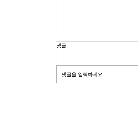
댓글
댓글을 입력하세요.
[당선]수영구 생활문화센터 리
모델링 건축설계공모