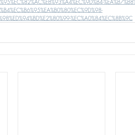
%95%EC%82%AC%EB%93%A4%EC%9D%B4-%EA%B7%B8%
%B4%EC%B6%95%EA%B0%80%EC%9D%98-
%98%ED%94%BD%E2%80%99-%EC%A0%84%EC%8B%9C