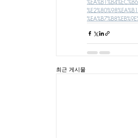
%EA%B1%B4%EC%B6
%E2%80%98%EA%B1
%EA%B7%B8%EB%9E
최근 게시물